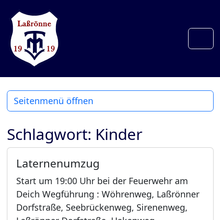
Weiter zum Inhalt
Weiter zum Fuß der Seite
Men
Seitenmenü öffnen
Schlagwort:
Kinder
Laternenumzug
Start um 19:00 Uhr bei der Feuerwehr am
Deich Wegführung : Wöhrenweg, Laßrönner
Dorfstraße, Seebrückenweg, Sirenenweg,